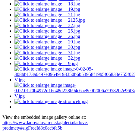
View the embedded image gallery online at:
https://www.ladovatovaren.sk/galeria/ladove-
predmety#sigFreeId8c0ecbfa5b