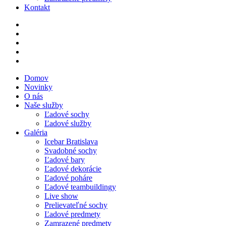
Kontakt
Domov
Novinky
O nás
Naše služby
Ľadové sochy
Ľadové služby
Galéria
Icebar Bratislava
Svadobné sochy
Ľadové bary
Ľadové dekorácie
Ľadové poháre
Ľadové teambuildingy
Live show
Prelievateľné sochy
Ľadové predmety
Zamrazené predmety