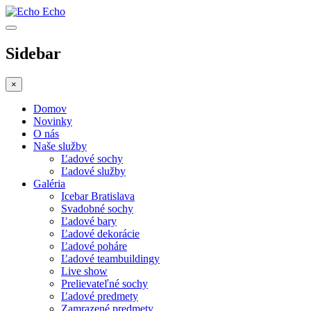
Echo
Sidebar
×
Domov
Novinky
O nás
Naše služby
Ľadové sochy
Ľadové služby
Galéria
Icebar Bratislava
Svadobné sochy
Ľadové bary
Ľadové dekorácie
Ľadové poháre
Ľadové teambuildingy
Live show
Prelievateľné sochy
Ľadové predmety
Zamrazené predmety