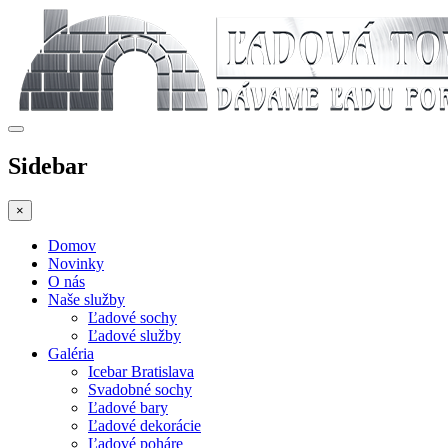
Sidebar
×
Domov
Novinky
O nás
Naše služby
Ľadové sochy
Ľadové služby
Galéria
Icebar Bratislava
Svadobné sochy
Ľadové bary
Ľadové dekorácie
Ľadové poháre