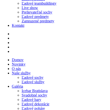
Ľadové teambuildingy
Live show
Prelievateľné sochy
Ľadové predmety
Zamrazené predmety
Kontakt
Domov
Novinky
O nás
Naše služby
Ľadové sochy
Ľadové služby
Galéria
Icebar Bratislava
Svadobné sochy
Ľadové bary
Ľadové dekorácie
Ľadové poháre