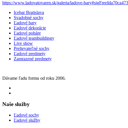
https://www.ladovatovaren.sk/galeria/ladove-bary#sigFreeIda70ca47
Icebar Bratislava
Svadobné sochy
Ľadové bary
Ľadové dekorácie
Ľadové poháre
Ľadové teambuildingy
Live show
Prelievateľné sochy
Ľadové predmety
Zamrazené predmety
Dávame ľadu formu od roku 2006.
Naše služby
Ľadové sochy
Ľadové služby